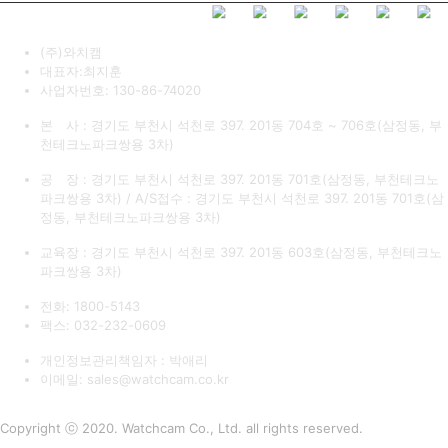
(주)와치캠
대표자:최지훈
사업자번호: 130-86-74020
본 사 : 경기도 부천시 석천로 397. 201동 704호 ~ 706호(삼정동, 부
천테크노파크쌍용 3차)
공 장 : 경기도 부천시 석천로 397. 201동 701호(삼정동, 부천테크노
파크쌍용 3차) / A/S접수 : 경기도 부천시 석천로 397. 201동 701호(삼
정동, 부천테크노파크쌍용 3차)
교육장 : 경기도 부천시 석천로 397. 201동 603호(삼정동, 부천테크노
파크쌍용 3차)
전화: 1800-5143
팩스: 032-232-0609
개인정보관리책임자 : 박애리
이메일: sales@watchcam.co.kr
Copyright ⓒ 2020. Watchcam Co., Ltd. all rights reserved.