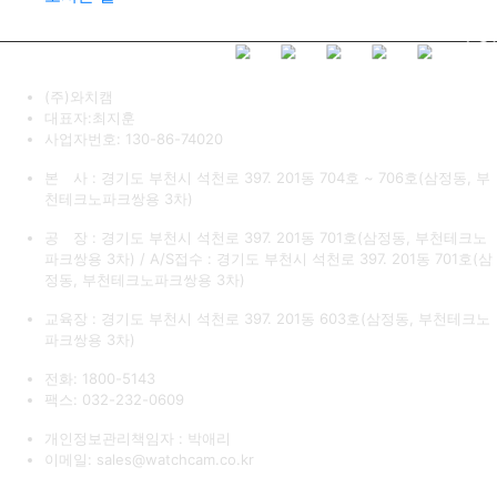
(주)와치캠
대표자:최지훈
사업자번호: 130-86-74020
본 사 : 경기도 부천시 석천로 397. 201동 704호 ~ 706호(삼정동, 부
천테크노파크쌍용 3차)
공 장 : 경기도 부천시 석천로 397. 201동 701호(삼정동, 부천테크노
파크쌍용 3차) / A/S접수 : 경기도 부천시 석천로 397. 201동 701호(삼
정동, 부천테크노파크쌍용 3차)
교육장 : 경기도 부천시 석천로 397. 201동 603호(삼정동, 부천테크노
파크쌍용 3차)
전화: 1800-5143
팩스: 032-232-0609
개인정보관리책임자 : 박애리
이메일: sales@watchcam.co.kr