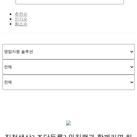
추천순
인기순
화소순