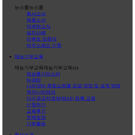
뉴스룸
뉴스룸
회사소식
제품소식
마케팅소식
설치사례
이벤트 당첨자
마우스패드 신청
재능기부교육
재능기부교육
재능기부교육zzz
정보통신마스터
W-BID
나라장터 종합쇼핑몰 조달 영업 및 설계 방법
엔지니어양성
다수공급자계약(MAS) 등록 교육
신청하기
교육후기
전체일정
기부활동
회사소개