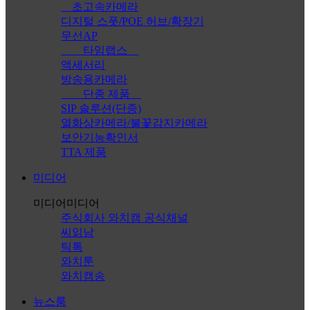
초고속카메라
디지털 스폿/POE 허브/확장기
무선AP
타임랩스
액세서리
방송용카메라
단종 제품
SIP 솔루션(단종)
열화상카메라/불꽃감지카메라
보안기능확인서
TTA 제품
미디어
미디어
미디어
주식회사 와치캠 공식채널
씨읽남
틱톡
와치툰
와치캠송
뉴스룸