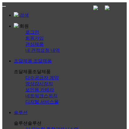
검색
회원
로그인
회원가입
관심제품
내 견적요청 내역
조달제품
조달제품
조달제품
조달제품
다수공급자 계약
영상감시장치
보안용 카메라
네트워크스위치
디지털 서비스몰
솔루션
솔루션
솔루션