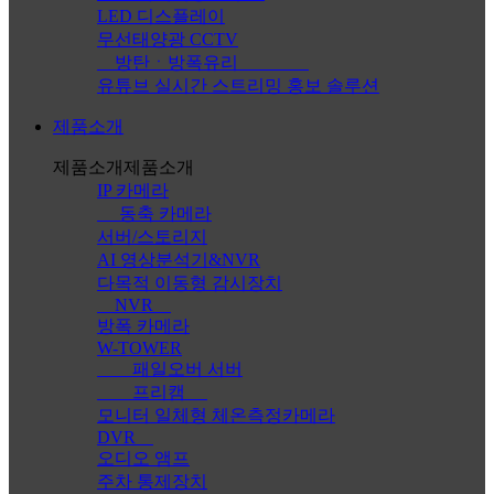
LED 디스플레이
무선태양광 CCTV
방탄ㆍ방폭유리
유튜브 실시간 스트리밍 홍보 솔루션
제품소개
제품소개
제품소개
IP 카메라
동축 카메라
서버/스토리지
AI 영상분석기&NVR
다목적 이동형 감시장치
NVR
방폭 카메라
W-TOWER
패일오버 서버
프리캠
모니터 일체형 체온측정카메라
DVR
오디오 앰프
주차 통제장치