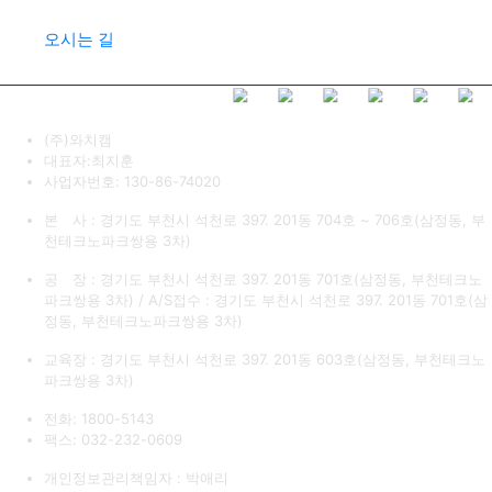
오시는 길
(주)와치캠
대표자:최지훈
사업자번호: 130-86-74020
본 사 : 경기도 부천시 석천로 397. 201동 704호 ~ 706호(삼정동, 부
천테크노파크쌍용 3차)
공 장 : 경기도 부천시 석천로 397. 201동 701호(삼정동, 부천테크노
파크쌍용 3차) / A/S접수 : 경기도 부천시 석천로 397. 201동 701호(삼
정동, 부천테크노파크쌍용 3차)
교육장 : 경기도 부천시 석천로 397. 201동 603호(삼정동, 부천테크노
파크쌍용 3차)
전화: 1800-5143
팩스: 032-232-0609
개인정보관리책임자 : 박애리