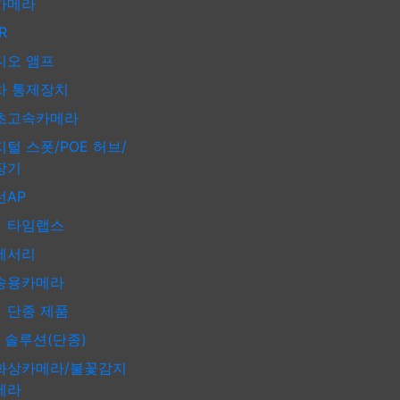
카메라
VR
디오 앰프
차 통제장치
고속카메라
털 스폿/POE 허브/
장기
선AP
타임랩스
세서리
송용카메라
종 제품
P 솔루션(단종)
화상카메라/불꽃감지
메라