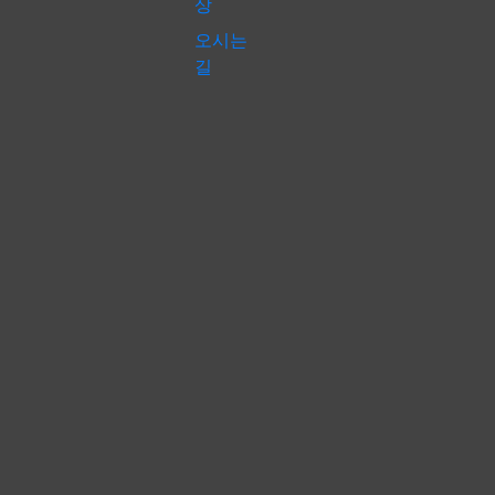
상
오시는
길