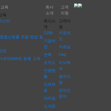
부교육
회사
고객
소개
지원
재능기부교육zzz
교육
마스터
회사소
고객지
회사소개
고객지원
개
원
CI/BI
지정제
종합쇼핑몰 조달 영업 및
도
기업비
전
자료실
양성
연혁
FAQ
계약(MAS) 등록 교육
조직도
지식백
과
인증현
황
원격지
원
인재채
용
온라인
문의
대리점
소개영