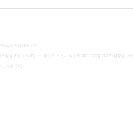
 부천테크노파크쌍용 3차)
크쌍용 3차) / A/S접수 : 경기도 부천시 석천로 397. 201동 701호(삼정동,
노파크쌍용 3차)