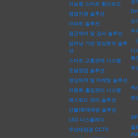
정
지능형 스마트 횡단보도
D
영업지원 솔루션
오
아파트 솔루션
주
접근제어 및 감사 솔루션
초
딥러닝 기반 영상분석 솔루
션
디지
확
스마트 교통관제 시스템
무
조달영업 솔루션
영상제작 및 마케팅 솔루션
액
자동화 출입관리 시스템
방
패스워드 관리 솔루션
단
산불/화재예방 솔루션
SI
LED 디스플레이
열
무선태양광 CCTV
카