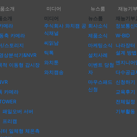
품소개
미디어
뉴스룸
재능기
제품소개
미디어
뉴스룸
품소개
미디어
뉴스룸
재능기부
 카메라
주식회사 와치캠 공
회사소식
정보통신
식채널
축 카메라
제품소식
W-BID
씨읽남
버/스토리지
마케팅소식
나라장터 
틱톡
설계 방법
 영상분석기&NVR
설치사례
와치툰
엔지니어
목적 이동형 감시장
이벤트 당첨
와치캠송
자
다수공급자
VR
마우스패드
신청하기
신청
폭 카메라
교육후기
TOWER
전체일정
일오버 서버
기부활동
프리캠
니터 일체형 체온측