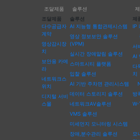
조달제품
조달제품
솔루션
제
조달제품
솔루션
조달제품
솔루션
제
다수공급자
AI 지능형 통합관제시스템
IP
계약
영상 정보보안 솔루션
동
영상감시장
(VPM)
서
치
실시간 장애알림 솔루션
AI
보안용 카메
스마트시티 플랫폼
다
라
입찰 솔루션
치
네트워크스
AI 기반 주차면 관리시스템
N
위치
데이터 스토리지 솔루션
방
디지털 서비
스몰
네트워크AV솔루션
W-
VMS 솔루션
패
미세먼지 모니터링 시스템
장애,분수관리 솔루션
모