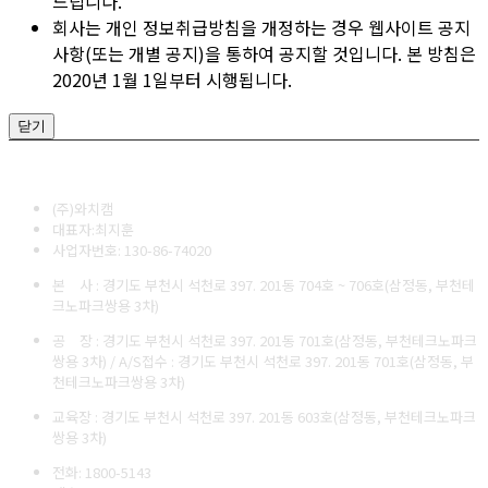
드립니다.
회사는 개인 정보취급방침을 개정하는 경우 웹사이트 공지
사항(또는 개별 공지)을 통하여 공지할 것입니다. 본 방침은
2020년 1월 1일부터 시행됩니다.
닫기
(주)와치캠
대표자:최지훈
사업자번호: 130-86-74020
본 사 : 경기도 부천시 석천로 397. 201동 704호 ~ 706호(삼정동, 부천테
크노파크쌍용 3차)
공 장 : 경기도 부천시 석천로 397. 201동 701호(삼정동, 부천테크노파크
쌍용 3차) / A/S접수 : 경기도 부천시 석천로 397. 201동 701호(삼정동, 부
천테크노파크쌍용 3차)
교육장 : 경기도 부천시 석천로 397. 201동 603호(삼정동, 부천테크노파크
쌍용 3차)
전화: 1800-5143