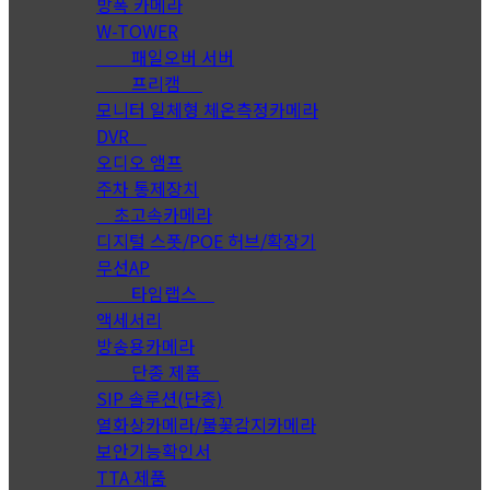
방폭 카메라
W-TOWER
패일오버 서버
프리캠
모니터 일체형 체온측정카메라
DVR
오디오 앰프
주차 통제장치
초고속카메라
디지털 스폿/POE 허브/확장기
무선AP
타임랩스
액세서리
방송용카메라
단종 제품
SIP 솔루션(단종)
열화상카메라/불꽃감지카메라
보안기능확인서
TTA 제품