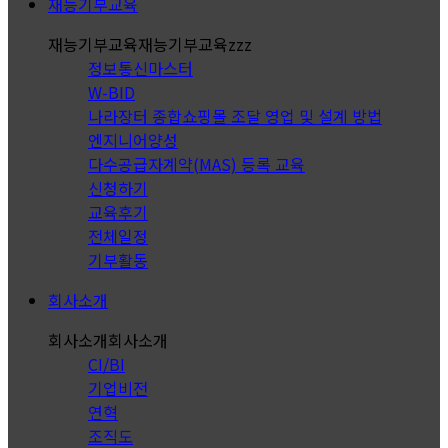
재능기부교육
재능기부교육
재능기부교육zzz
정보통신마스터
W-BID
나라장터 종합쇼핑몰 조달 영업 및 설계 방법
엔지니어양성
다수공급자계약(MAS) 등록 교육
신청하기
교육후기
전체일정
기부활동
회사소개
회사소개
회사소개
CI/BI
기업비전
연혁
조직도