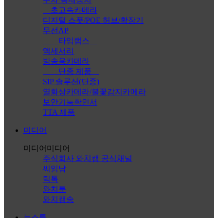
초고속카메라
디지털 스폿/POE 허브/확장기
무선AP
타임랩스
액세서리
방송용카메라
단종 제품
SIP 솔루션(단종)
열화상카메라/불꽃감지카메라
보안기능확인서
TTA 제품
미디어
미디어
미디어
주식회사 와치캠 공식채널
씨읽남
틱톡
와치툰
와치캠송
뉴스룸