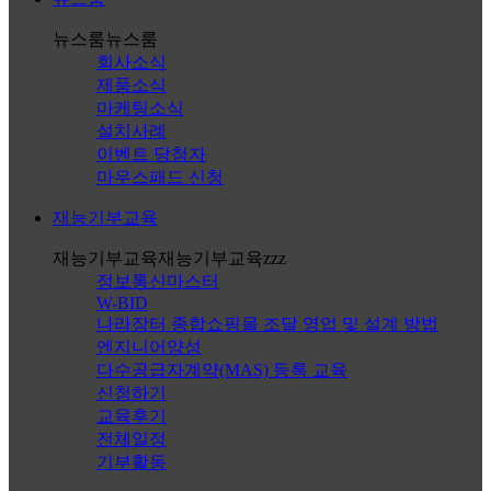
뉴스룸
뉴스룸
회사소식
제품소식
마케팅소식
설치사례
이벤트 당첨자
마우스패드 신청
재능기부교육
재능기부교육
재능기부교육zzz
정보통신마스터
W-BID
나라장터 종합쇼핑몰 조달 영업 및 설계 방법
엔지니어양성
다수공급자계약(MAS) 등록 교육
신청하기
교육후기
전체일정
기부활동