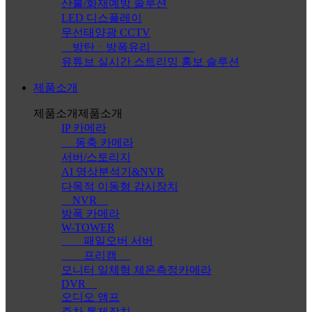
산불/화재예방 솔루션
LED 디스플레이
무선태양광 CCTV
방탄ㆍ방폭유리
유튜브 실시간 스트리밍 홍보 솔루션
제품소개
제품소개
제품소개
IP 카메라
동축 카메라
서버/스토리지
AI 영상분석기&NVR
다목적 이동형 감시장치
NVR
방폭 카메라
W-TOWER
패일오버 서버
프리캠
모니터 일체형 체온측정카메라
DVR
오디오 앰프
주차 통제장치