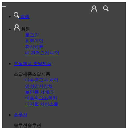
검색
회원
로그인
회원가입
관심제품
내 견적요청 내역
조달제품
조달제품
조달제품
조달제품
다수공급자 계약
영상감시장치
보안용 카메라
네트워크스위치
디지털 서비스몰
솔루션
솔루션
솔루션