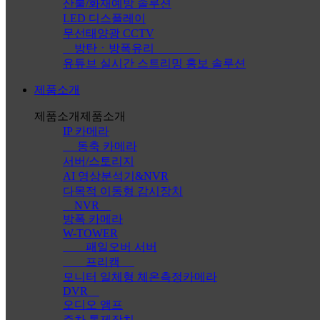
산불/화재예방 솔루션
LED 디스플레이
무선태양광 CCTV
방탄ㆍ방폭유리
유튜브 실시간 스트리밍 홍보 솔루션
제품소개
제품소개
제품소개
IP 카메라
동축 카메라
서버/스토리지
AI 영상분석기&NVR
다목적 이동형 감시장치
NVR
방폭 카메라
W-TOWER
패일오버 서버
프리캠
모니터 일체형 체온측정카메라
DVR
오디오 앰프
주차 통제장치