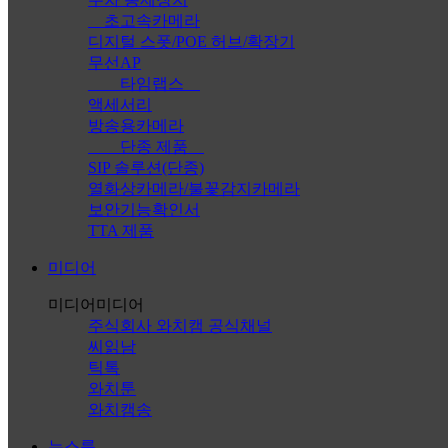
초고속카메라
디지털 스폿/POE 허브/확장기
무선AP
타임랩스
액세서리
방송용카메라
단종 제품
SIP 솔루션(단종)
열화상카메라/불꽃감지카메라
보안기능확인서
TTA 제품
미디어
미디어
미디어
주식회사 와치캠 공식채널
씨읽남
틱톡
와치툰
와치캠송
뉴스룸