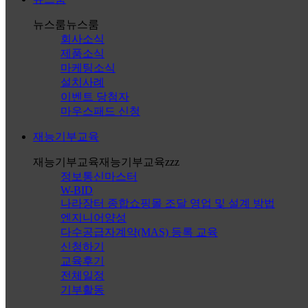
뉴스룸
뉴스룸
회사소식
제품소식
마케팅소식
설치사례
이벤트 당첨자
마우스패드 신청
재능기부교육
재능기부교육
재능기부교육zzz
정보통신마스터
W-BID
나라장터 종합쇼핑몰 조달 영업 및 설계 방법
엔지니어양성
다수공급자계약(MAS) 등록 교육
신청하기
교육후기
전체일정
기부활동