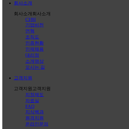
회사소개
회사소개
회사소개
CI/BI
기업비전
연혁
조직도
인증현황
인재채용
대리점
소개영상
오시는 길
고객지원
고객지원
고객지원
지정제도
자료실
FAQ
지식백과
원격지원
온라인문의