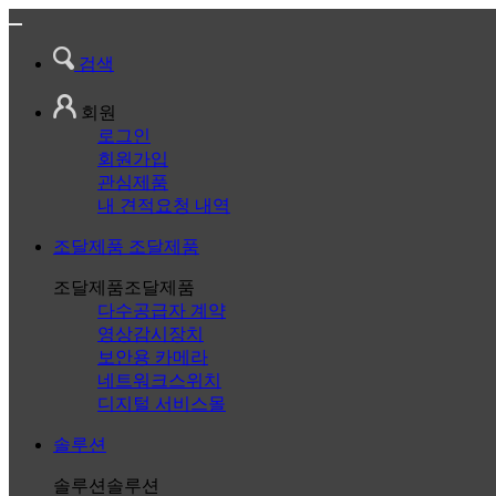
검색
회원
로그인
회원가입
관심제품
내 견적요청 내역
조달제품
조달제품
조달제품
조달제품
다수공급자 계약
영상감시장치
보안용 카메라
네트워크스위치
디지털 서비스몰
솔루션
솔루션
솔루션