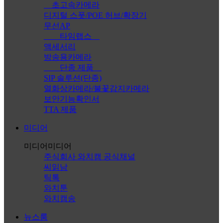
초고속카메라
디지털 스폿/POE 허브/확장기
무선AP
타임랩스
액세서리
방송용카메라
단종 제품
SIP 솔루션(단종)
열화상카메라/불꽃감지카메라
보안기능확인서
TTA 제품
미디어
미디어
미디어
주식회사 와치캠 공식채널
씨읽남
틱톡
와치툰
와치캠송
뉴스룸