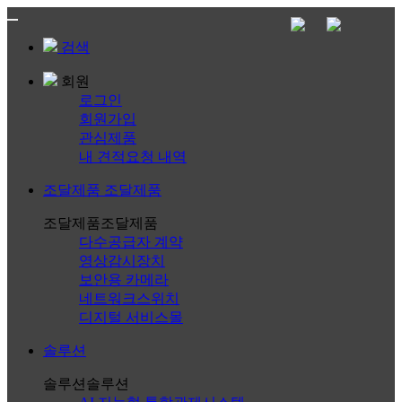
검색
회원
로그인
회원가입
관심제품
내 견적요청 내역
조달제품
조달제품
조달제품
조달제품
다수공급자 계약
영상감시장치
보안용 카메라
네트워크스위치
디지털 서비스몰
솔루션
솔루션
솔루션