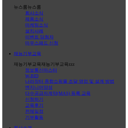
뉴스룸
뉴스룸
회사소식
제품소식
마케팅소식
설치사례
이벤트 당첨자
마우스패드 신청
재능기부교육
재능기부교육
재능기부교육zzz
정보통신마스터
W-BID
나라장터 종합쇼핑몰 조달 영업 및 설계 방법
엔지니어양성
다수공급자계약(MAS) 등록 교육
신청하기
교육후기
전체일정
기부활동
회사소개