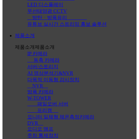
LED 디스플레이
무선태양광 CCTV
방탄ㆍ방폭유리
유튜브 실시간 스트리밍 홍보 솔루션
제품소개
제품소개
제품소개
IP 카메라
동축 카메라
서버/스토리지
AI 영상분석기&NVR
다목적 이동형 감시장치
NVR
방폭 카메라
W-TOWER
패일오버 서버
프리캠
모니터 일체형 체온측정카메라
DVR
오디오 앰프
주차 통제장치