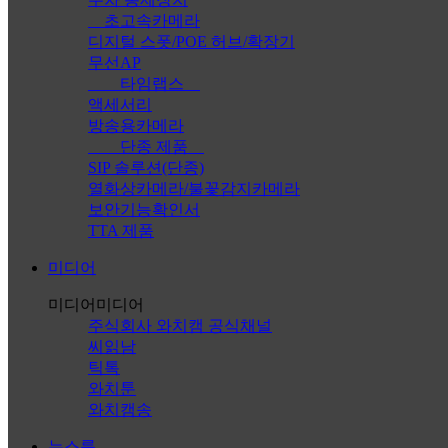
초고속카메라
디지털 스폿/POE 허브/확장기
무선AP
타임랩스
액세서리
방송용카메라
단종 제품
SIP 솔루션(단종)
열화상카메라/불꽃감지카메라
보안기능확인서
TTA 제품
미디어
미디어
미디어
주식회사 와치캠 공식채널
씨읽남
틱톡
와치툰
와치캠송
뉴스룸