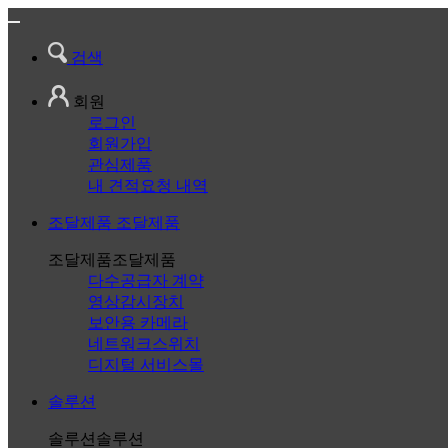
검색
회원
로그인
회원가입
관심제품
내 견적요청 내역
조달제품
조달제품
조달제품
조달제품
다수공급자 계약
영상감시장치
보안용 카메라
네트워크스위치
디지털 서비스몰
솔루션
솔루션
솔루션