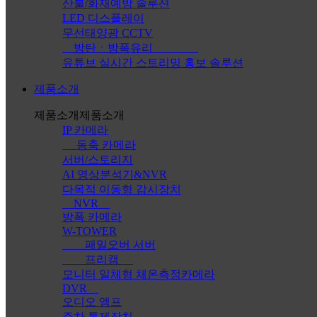
산불/화재예방 솔루션
LED 디스플레이
무선태양광 CCTV
방탄ㆍ방폭유리
유튜브 실시간 스트리밍 홍보 솔루션
제품소개
제품소개
제품소개
IP 카메라
동축 카메라
서버/스토리지
AI 영상분석기&NVR
다목적 이동형 감시장치
NVR
방폭 카메라
W-TOWER
패일오버 서버
프리캠
모니터 일체형 체온측정카메라
DVR
오디오 앰프
주차 통제장치