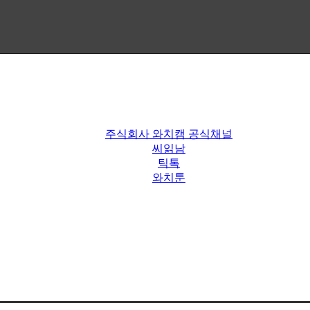
주식회사 와치캠 공식채널
씨읽남
틱톡
와치툰