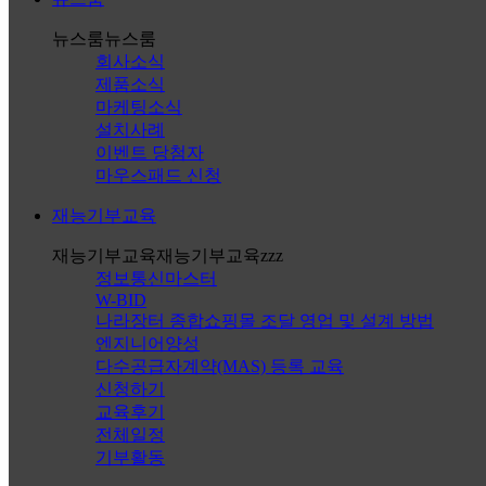
뉴스룸
뉴스룸
회사소식
제품소식
마케팅소식
설치사례
이벤트 당첨자
마우스패드 신청
재능기부교육
재능기부교육
재능기부교육zzz
정보통신마스터
W-BID
나라장터 종합쇼핑몰 조달 영업 및 설계 방법
엔지니어양성
다수공급자계약(MAS) 등록 교육
신청하기
교육후기
전체일정
기부활동