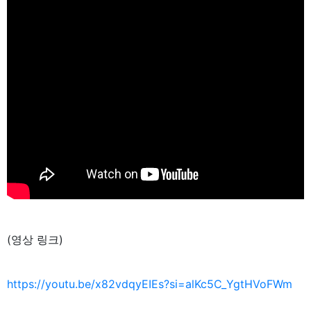
(영상 링크)
https://youtu.be/x82vdqyEIEs?si=alKc5C_YgtHVoFWm