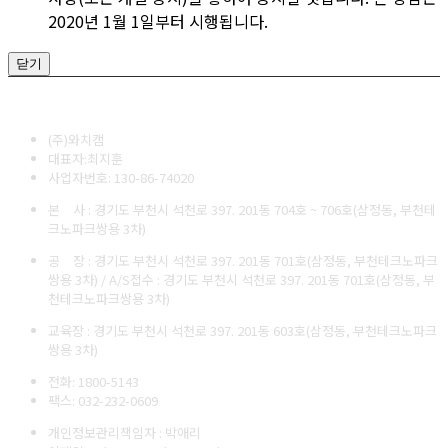
2020년 1월 1일부터 시행됩니다.
닫기
(주)와치캠
대표자:최지훈
사업자번호: 130-86-74020
본 사 : 경기도 부천시 석천로 397. 201동 704호 ~ 706호(삼정동, 부천테
크노파크쌍용 3차)
공 장 : 경기도 부천시 석천로 397. 201동 701호(삼정동, 부천테크노파크
쌍용 3차) / A/S접수 : 경기도 부천시 석천로 397. 201동 701호(삼정동, 부
천테크노파크쌍용 3차)
교육장 : 경기도 부천시 석천로 397. 201동 603호(삼정동, 부천테크노파크
쌍용 3차)
전화: 1800-5143
팩스: 032-232-0609
개인정보관리책임자 : 박애리