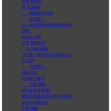
방폭 카메라
W-TOWER
패일오버 서버
프리캠
모니터 일체형 체온측정카메라
DVR
오디오 앰프
주차 통제장치
초고속카메라
디지털 스폿/POE 허브/확장기
무선AP
타임랩스
액세서리
방송용카메라
단종 제품
SIP 솔루션(단종)
열화상카메라/불꽃감지카메라
보안기능확인서
TTA 제품