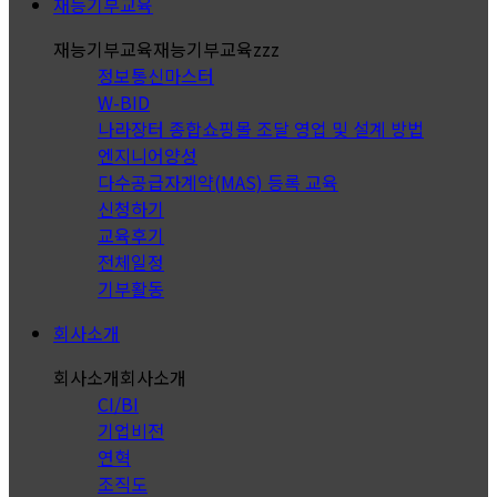
재능기부교육
재능기부교육
재능기부교육zzz
정보통신마스터
W-BID
나라장터 종합쇼핑몰 조달 영업 및 설계 방법
엔지니어양성
다수공급자계약(MAS) 등록 교육
신청하기
교육후기
전체일정
기부활동
회사소개
회사소개
회사소개
CI/BI
기업비전
연혁
조직도