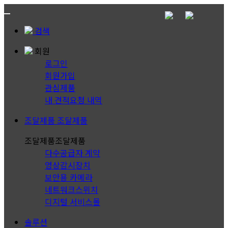
검색
회원
로그인
회원가입
관심제품
내 견적요청 내역
조달제품
조달제품
조달제품
조달제품
다수공급자 계약
영상감시장치
보안용 카메라
네트워크스위치
디지털 서비스몰
솔루션