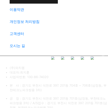
이용약관
개인정보 처리방침
고객센터
오시는 길
(주)와치캠
대표자:최지훈
사업자번호: 130-86-74020
본 사 : 경기도 부천시 석천로 397. 201동 704호 ~ 706호(삼정동, 부
천테크노파크쌍용 3차)
공 장 : 경기도 부천시 석천로 397. 201동 701호(삼정동, 부천테크노
파크쌍용 3차) / A/S접수 : 경기도 부천시 석천로 397. 201동 701호(삼
정동, 부천테크노파크쌍용 3차)